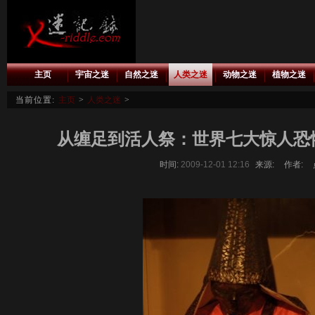
主页
宇宙之迷
自然之迷
人类之迷
动物之迷
植物之迷
当前位置:
主页
>
人类之迷
>
从缠足到活人祭：世界七大惊人恐怖
时间:
2009-12-01 12:16
来源:
作者: