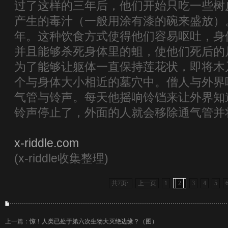
过了这样的三年后，他们开始只吃一些树
产生的毒汁（一般用涂有漆的碗来盛放）
年。这种饮食方式使得他们容易呕吐，身
并且能够杀死身体里的蛆，使他们死后的
为了能够让躯体一直保持莲花状，即将木
个与身体大小相近的墓穴中。僧人与外界
气管与铃声。每天他摇响铃铛来让外界知
铃声停止了，外面的人就会移除通气管并
x-riddle.com
(x-riddle收集整理)
共7页:
上一页
1
2
3
4
5
上一篇：
惊！人类已处于第六次生物大灭绝边缘？（图）