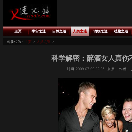
主页
宇宙之迷
自然之迷
人类之迷
动物之迷
植物之迷
当前位置:
主页
>
人类之迷
>
科学解密：醉酒女人真伤
时间:
2009-07-09 22:25
来源:
作者: